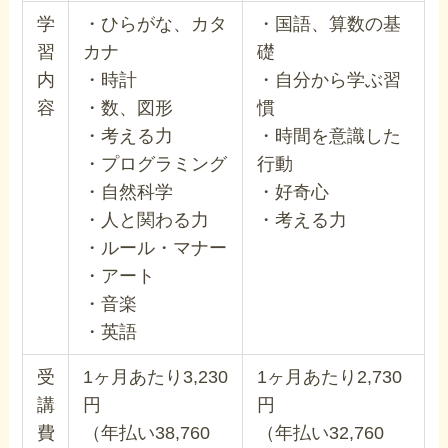
学
・ひらがな、カタ
・国語、算数の基
習
カナ
礎
内
・時計
・自分から学ぶ習
容
・数、図形
慣
・考える力
・時間を意識した
・プログラミング
行動
・自然科学
・好奇心
・人と関わる力
・考える力
・ルール・マナー
・アート
・音楽
・英語
受
1ヶ月あたり3,230
1ヶ月あたり2,730
講
円
円
費
（年払い38,760
（年払い32,760