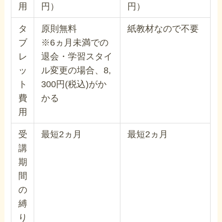
用
円）
円）
タ
原則無料
紙教材なので不要
ブ
※6ヵ月未満での
レ
退会・学習スタイ
ッ
ル変更の場合、8,
ト
300円(税込)がか
費
かる
用
受
最短2ヵ月
最短2ヵ月
講
期
間
の
縛
り