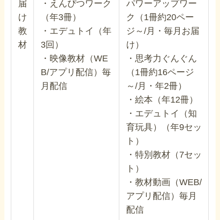
届
・えんぴつワーク
パワーアップワー
け
（年3冊）
ク（1冊約20ペー
教
・エデュトイ（年
ジ～/月・毎月お届
材
3回）
け）
・映像教材（WE
・思考力ぐんぐん
B/アプリ配信）毎
（1冊約16ページ
月配信
～/月・年2冊）
・絵本（年12冊）
・エデュトイ（知
育玩具）（年9セッ
ト）
・特別教材（7セッ
ト）
・教材動画（WEB/
アプリ配信）毎月
配信