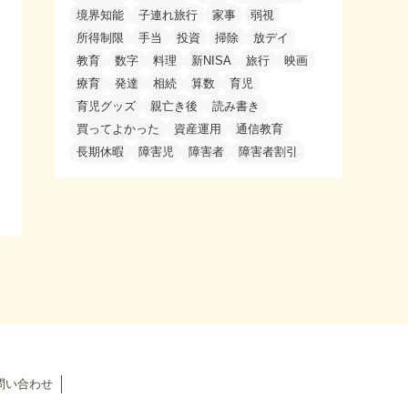
境界知能
子連れ旅行
家事
弱視
所得制限
手当
投資
掃除
放デイ
教育
数字
料理
新NISA
旅行
映画
療育
発達
相続
算数
育児
育児グッズ
親亡き後
読み書き
買ってよかった
資産運用
通信教育
長期休暇
障害児
障害者
障害者割引
問い合わせ