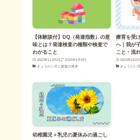
【体験談付】DQ（発達指数）の意
療育を受
味とは？発達検査の種類や検査で
へ｜我が
わかること
こと・流
2023年11月5日
2025年6月9日
2023年10月
きょうだい児と家族の将来
きょうだい
幼稚園児＋乳児の夏休みの過ごし