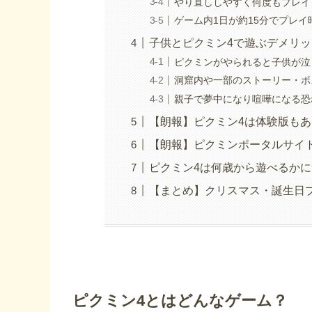
やり直ししやすく何度もプレイ
ゲーム内1日が約15分でプレ
子供とピクミン4で遊ぶデメリッ
ピクミンがやられると子供が泣
洞窟内や一部のストーリー・ボ
親子で夢中になり喧嘩になる恐
【朗報】ピクミン4は体験版も
【朗報】ピクミンポータルサイ
ピクミン4は何歳から遊べるか
【まとめ】クリスマス・誕生日
ピクミン4とはどんなゲーム？